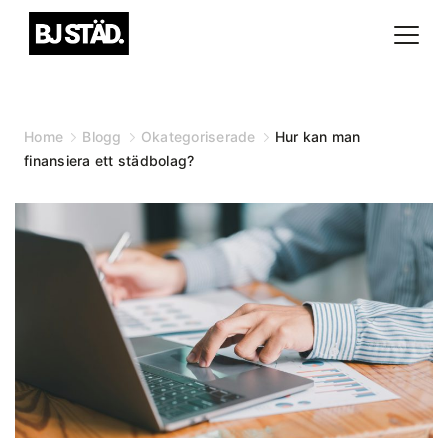
Skip
to
content
Home
Blogg
Okategoriserade
Hur kan man
finansiera ett städbolag?