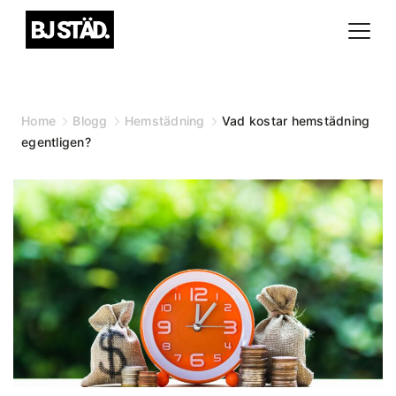
Skip
to
content
Home
Blogg
Hemstädning
Vad kostar hemstädning
egentligen?